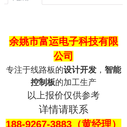
余姚市富运电子科技有限
公司
专注于线路板的
设计开发
，
智能
控制板
的加工生产
以上报价仅供参考
详情请联系
188-9267-3883（黄经理）