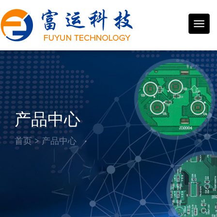
富运
电子
产品中心
首页
>
产品中心