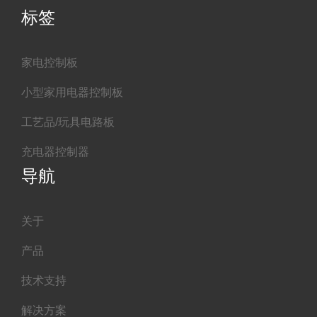
标签
家电控制板
小型家用电器控制板
工艺品/玩具电路板
充电器控制器
导航
关于
产品
技术支持
解决方案