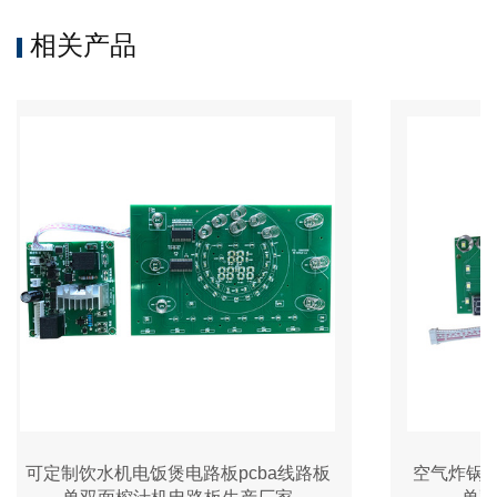
相关产品
可定制饮水机电饭煲电路板pcba线路板
空气炸锅控制