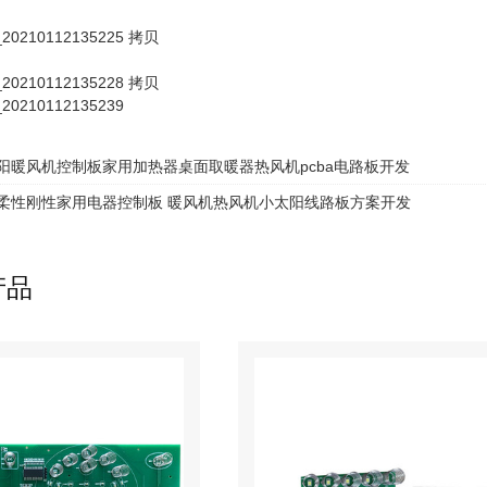
阳暖风机控制板家用加热器桌面取暖器热风机pcba电路板开发
柔性刚性家用电器控制板 暖风机热风机小太阳线路板方案开发
产品