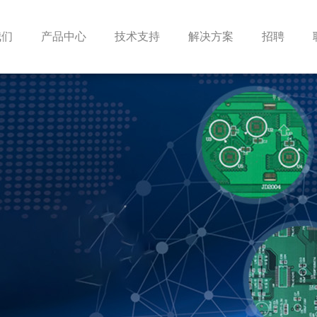
我们
产品中心
技术支持
解决方案
招聘