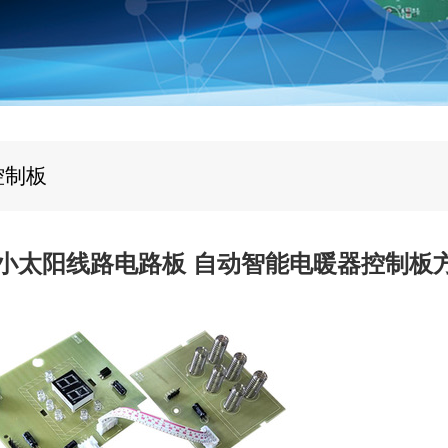
控制板
小太阳线路电路板 自动智能电暖器控制板