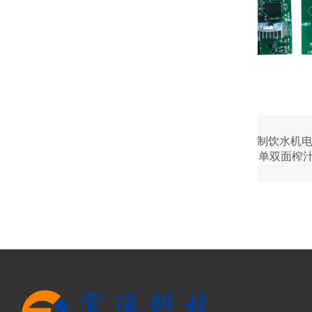
机电路控制板空气炸锅控制器破壁
可定制饮水机电饭煲
豆浆机pcb板生产厂家
单双面榨汁机