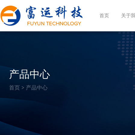
首页
关于
产品中心
首页
>
产品中心