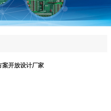
方案开放设计厂家